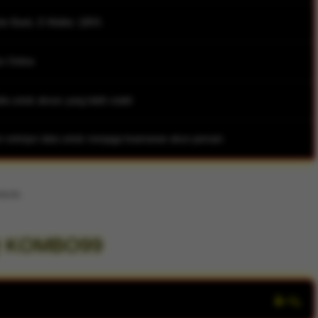
fer Bank, E-Wallet, QRIS
m Online
ia untuk akses yang lebih stabil
m enkripsi data untuk menjaga keamanan akun pemain
ducts.
 KOMBO99
â–¼