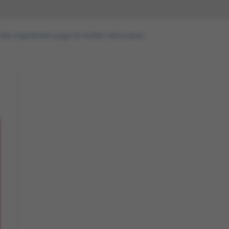
he original item page for further information.