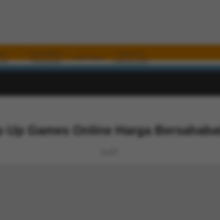
ten
JDirectItems
Search on
Other sites
uma
Fleamarket
external sites
 Up Games Online Harga Bersahaba
by WT