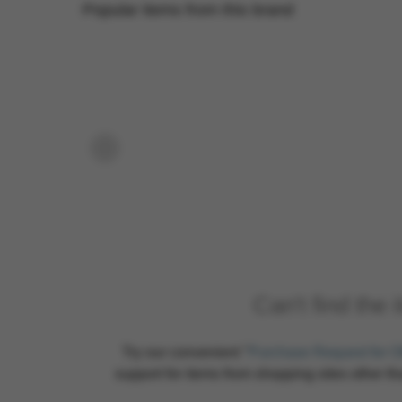
Popular items from this brand
Can't find the 
Try our convenient "
Purchase Request for Ot
support for items from shopping sites other t