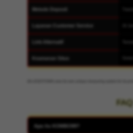
Metode Deposit
Trans
Layanan Customer Service
24 Ja
Link Alternatif
Tersed
Keamanan Situs
Siste
â€»ZOZOTOWN uses its own unique measuring system for its pro
FAQ
Apa itu KOMBO99?