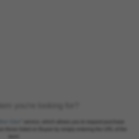
item you're looking for?
her Sites
" service, which allows you to request purchase
han those listed on Buyee by simply entering the URL of the
item!