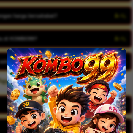
nyediakan berbagai pilihan kebutuhan digital dengan proses yang
m.
â–¼
ngan harga bersahabat?
ne dengan nominal yang fleksibel sehingga dapat disesuaikan dengan
â–¼
dia di KOMBO99?
 digital yang umum digunakan untuk memudahkan proses transaksi
â–¼
etiap hari?
a pengguna dapat melakukan kebutuhan top up sesuai waktu yang
 Pemain KOMBO99
â–¼
ya masuk akal. Ternyata prosesnya simpel dan pilihan nominalnya juga
a saya.
â–¼