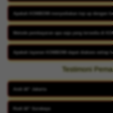
KOMBO99 merupakan layanan top up games online yang menyediakan
praktis serta dukungan metode pembayaran yang beragam.
Apakah KOMBO99 menyediakan top up dengan ha
KOMBO99 menawarkan berbagai pilihan top up games online dengan 
kebutuhan dan anggaran masing-masing pengguna.
Metode pembayaran apa saja yang tersedia di 
Pengguna dapat menemukan berbagai metode pembayaran digital 
top up secara lebih praktis.
Apakah layanan KOMBO99 dapat diakses setiap h
Ya, layanan KOMBO99 dapat diakses kapan saja sehingga penggun
Testimoni Pem
diinginkan.
Andi â€“ Jakarta
Awalnya coba karena lagi cari tempat top up yang harganya masuk a
cukup lengkap. Sampai sekarang masih jadi pilihan utama saya.
Rudi â€“ Surabaya