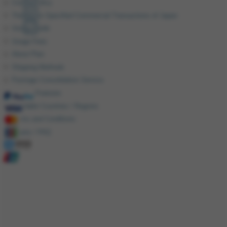
Cookie Policy
Instagram
The Act on Specified Commercial Transactions of Japan
Discord
Usage Guide
Usage Fees
About Plan
Shipping Methods
Package Consolidation Service
Special Features
Available Countries / Regions
Terms and Conditions
Inquiry / FAQ