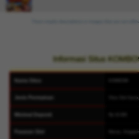
There maybe descriptions or images that are not reflec
Informasi Situs KOMBO9
Nama Situs
KOMBO99
Jenis Permainan
Situs Slot Gacor,
Minimal Deposit
Rp 10.000
Pasaran Slot
Macau, Singapo