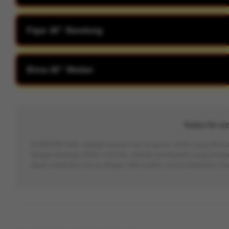
Yang saya suka di KOMBO99 itu prosesnya mudah dipahami. Tidak 
pembayarannya juga banyak pilihan.
Fajar â€“ Bandung
Sudah beberapa kali menggunakan layanan top up di sini dan seja
cocok untuk kebutuhan harian.
Bima â€“ Medan
Pilihan game yang tersedia cukup banyak dan proses top up-nya ter
melakukan transaksi.
Notes for si
KOMBO99 hadir sebagai layanan top up games online yang diranca
Dengan berbagai pilihan nominal, metode pembayaran yang beraga
dapat melakukan top up dengan lebih praktis sesuai kebutuhan ma