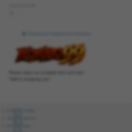
Desired Quantity
International Shipping Fee Estimation
Please select an available item and click
"Add to shopping cart".
Company Profile
Terms of Service
Facebook
Privacy Policy
X